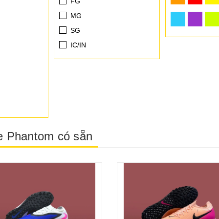
FG
MG
SG
IC/IN
e Phantom có sẵn