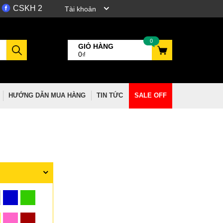
CSKH 2
Tài khoản
0
GIỎ HÀNG
0₫
HƯỚNG DẪN MUA HÀNG
TIN TỨC
SALE OFF