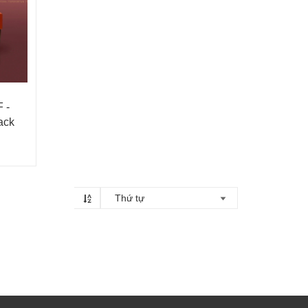
 -
ack
Thứ tự