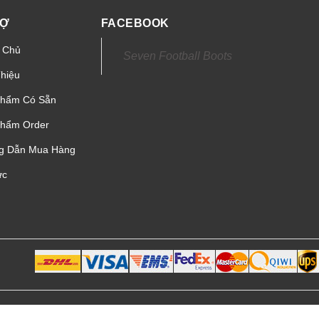
RỢ
FACEBOOK
 Chủ
Seven Football Boots
Thiệu
Phẩm Có Sẵn
hẩm Order
g Dẫn Mua Hàng
ức