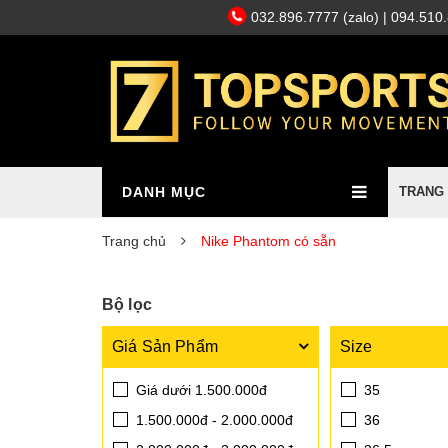
032.896.7777 (zalo)
| 094.510
DANH MỤC
TRANG
Trang chủ
Nike Phantom có sẵn
Bộ lọc
Giá Sản Phẩm
Size
Giá dưới 1.500.000đ
35
1.500.000đ - 2.000.000đ
36