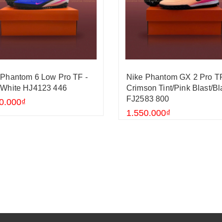
 Phantom 6 Low Pro TF -
Nike Phantom GX 2 Pro TF
/White HJ4123 446
Crimson Tint/Pink Blast/Bl
FJ2583 800
0.000₫
1.550.000₫