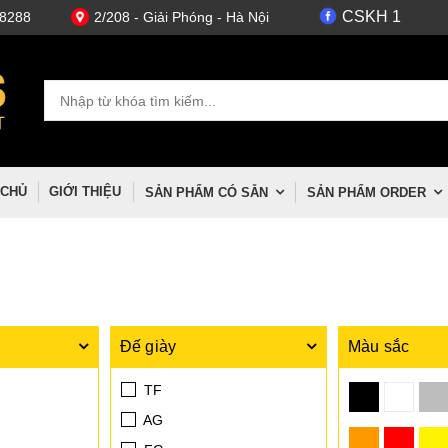
CSKH 1
.8288
2/208 - Giải Phóng - Hà Nội
 CHỦ
GIỚI THIỆU
SẢN PHẨM CÓ SẴN
SẢN PHẨM ORDER
Đế giày
Màu sắc
TF
AG