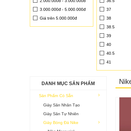
2.000.000đ - 3.000.000đ
36.5
3.000.000đ - 5.000.000đ
37
Giá trên 5.000.000đ
38
38.5
39
40
40.5
41
42
42.5
Nik
DANH MỤC SẢN PHẨM
43
Sản Phẩm Có Sẵn
44
Giày Sân Nhân Tạo
44.5
Giày Sân Tự Nhiên
45
Giày Bóng Đá Nike
45.5