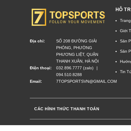
HỖ T
Trang
Giới 
Sản 
Địa chỉ:
SỐ 208 ĐƯỜNG GIẢI
PHÓNG, PHƯỜNG
Sản P
PHƯƠNG LIỆT, QUẬN
THANH XUÂN, HÀ NỘI
Hướn
Điện thoại:
032.896.7777 (zalo)
Tin T
094.510.8288
Email:
7TOPSPORTSVN@GMAIL.COM
CÁC HÌNH THỨC THANH TOÁN