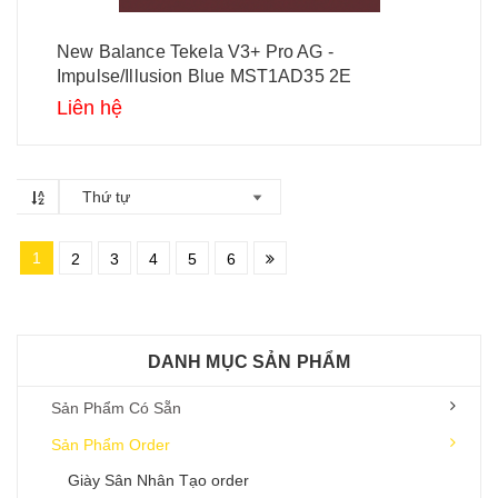
New Balance Tekela V3+ Pro AG -
Impulse/Illusion Blue MST1AD35 2E
Liên hệ
Thứ tự
1
2
3
4
5
6
DANH MỤC SẢN PHẨM
Sản Phẩm Có Sẵn
Sản Phẩm Order
Giày Sân Nhân Tạo order