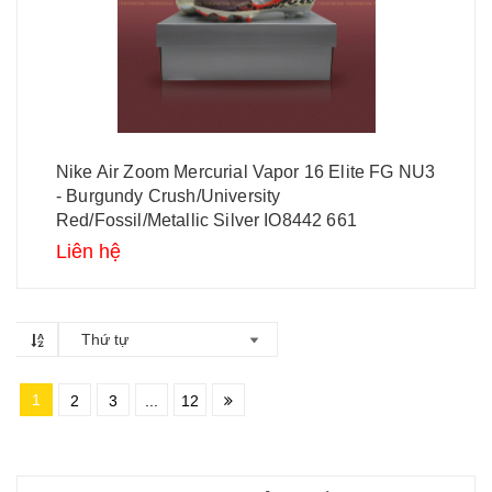
Nike Air Zoom Mercurial Vapor 16 Elite FG NU3
- Burgundy Crush/University
Red/Fossil/Metallic Silver IO8442 661
Liên hệ
Thứ tự
1
2
3
...
12