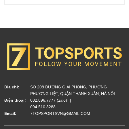
Địa chỉ:
SỐ 208 ĐƯỜNG GIẢI PHÓNG, PHƯỜNG
PHƯƠNG LIỆT, QUẬN THANH XUÂN, HÀ NỘI
Điện thoại:
032.896.7777 (zalo)
094.510.8288
Email:
7TOPSPORTSVN@GMAIL.COM